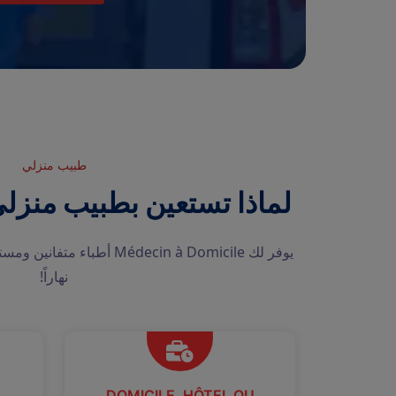
طبيب منزلي
لماذا تستعين بطبيب منزلي في T
يوفر لك Médecin à Domicile أط
نهاراً!
DOMICILE, HÔTEL OU