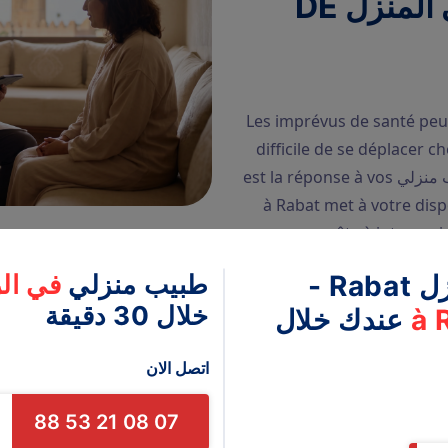
SERVICE MÉDICAL في المنزل DE
Les imprévus de santé peuv
difficile de se déplacer 
avez besoin d'un médecin en urgence ? طبيب منزلي est la réponse à vos
besoins. N طبيب منزلي à Rabat met à votre disposition
prêts à intervenir r
-
طبيب منزلي
في ال
خلال 30 دقيقة
à 
عندك خلال
اتصل الان
07 08 21 53 88