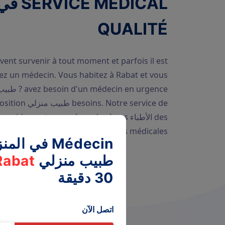
QUALITÉ
ent survenir à tout moment et parfois il est
chez un médecin. Vous habitez à Rabat et vous
otre service de
des الأطباء apidement pour répondre à vos
préoccupations médicales.
Médecin في المنزل Rabat
طبيب منزلي
Rabat
30 دقيقة
اتصل الآن