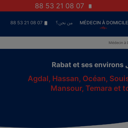
07 08 21 53 88
MÉDECIN À DOMICIL
من نحن؟
07 08 21 53 88
Médecin à D
Agdal, Hassan, Océan, Souis
Mansour, Temara et to