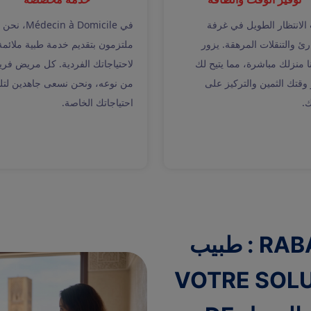
الانتظار الطويل في غرفة
في Médecin à Domicile، نحن
رئ والتنقلات المرهقة. يزور
ملتزمون بتقديم خدمة طبية ملائمة
نا منزلك مباشرة، مما يتيح لك
لاحتياجاتك الفردية. كل مريض فري
 وقتك الثمين والتركيز على
من نوعه، ونحن نسعى جاهدين لتلب
ك.
احتياجاتك الخاصة.
MÉDECIN في المنزل RABAT : طبيب
VOTRE SOLUTIO