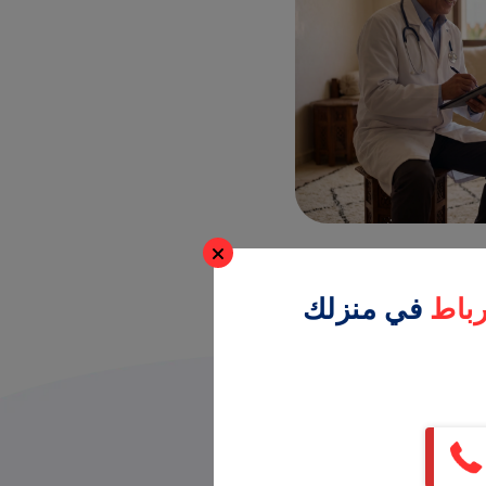
رباط
في منزلك