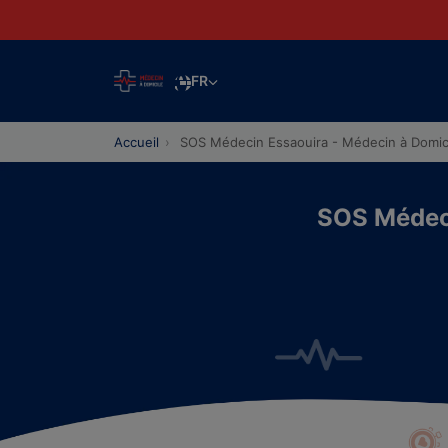
FR
Accueil
SOS Médecin Essaouira - Médecin à Domici
SOS Médeci