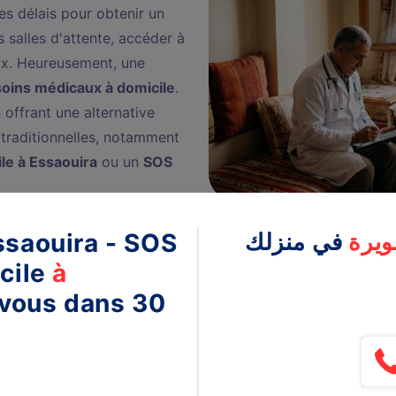
es délais pour obtenir un
 salles d'attente, accéder à
ux. Heureusement, une
soins médicaux à domicile
.
 offrant une alternative
 traditionnelles, notamment
le à Essaouira
ou un
SOS
saouira
- SOS
في منزلك
ويرة
cile
à
vous dans 30
MÉDECIN À DOMICILE