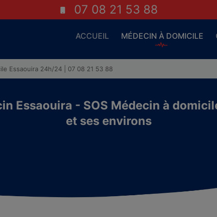
07 08 21 53 88
ACCUEIL
MÉDECIN À DOMICILE
le Essaouira 24h/24 | 07 08 21 53 88
n Essaouira - SOS Médecin à domicil
et ses environs