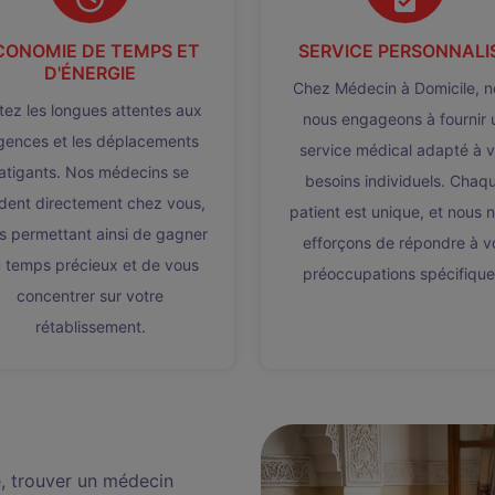
CONOMIE DE TEMPS ET
SERVICE PERSONNALI
D'ÉNERGIE
Chez Médecin à Domicile, n
tez les longues attentes aux
nous engageons à fournir 
gences et les déplacements
service médical adapté à 
atigants. Nos médecins se
besoins individuels. Chaq
dent directement chez vous,
patient est unique, et nous 
s permettant ainsi de gagner
efforçons de répondre à v
 temps précieux et de vous
préoccupations spécifique
concentrer sur votre
rétablissement.
e, trouver un médecin