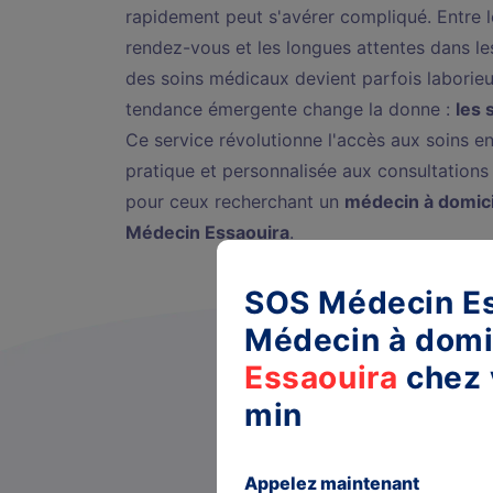
rapidement peut s'avérer compliqué. Entre l
rendez-vous et les longues attentes dans les
des soins médicaux devient parfois laborie
tendance émergente change la donne :
les 
Ce service révolutionne l'accès aux soins en
pratique et personnalisée aux consultations
pour ceux recherchant un
médecin à domici
Médecin Essaouira
.
SOS Médecin Es
Médecin à domi
Essaouira
chez 
min
Appelez maintenant