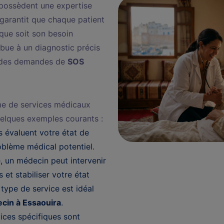
 possèdent une expertise
garantit que chaque patient
 que soit son besoin
bue à un diagnostic précis
r des demandes de
SOS
me de services médicaux
uelques exemples courants :
 évaluent votre état de
oblème médical potentiel.
 un médecin peut intervenir
 et stabiliser votre état
 type de service est idéal
cin à Essaouira
.
ices spécifiques sont