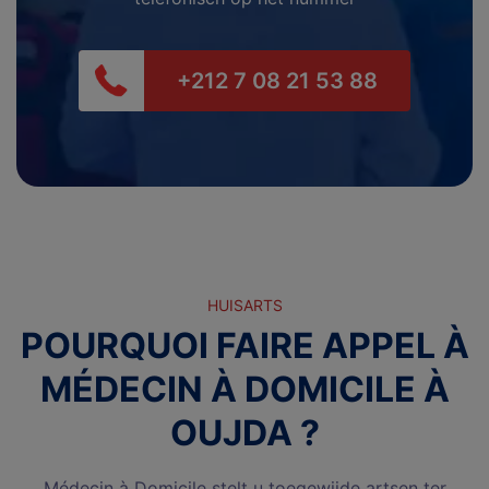
+212 7 08 21 53 88
HUISARTS
POURQUOI FAIRE APPEL À
MÉDECIN À DOMICILE À
OUJDA ?
Médecin à Domicile stelt u toegewijde artsen ter